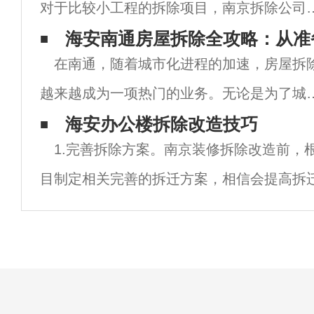
对于比较小工程的拆除项目，南京拆除公司
开始进行拆除施工作业之前，也应该做好工
海安南通房屋拆除全攻略：从准
在南通，随着城市化进程的加速，房屋拆
方案的相关拟定工作，这样才能促使后续的
越来越成为一项热门的业务。无论是为了城
除工作得以顺利进行。对于小型的工程项目
更新、改善居民生活环境，还是为了新建项
海安办公楼拆除改造技巧
拆
1.完善拆除方案。南京装修拆除改造前，
目，房屋拆除都扮演着重要的角色。然而，
目制定相关完善的拆迁方案，相信会提高拆
屋拆除并非一项简单的工作，涉及法律法规
然，如果不知道如何制定拆迁改造方案，也
工程
员进行规划设计，既能节约人力资源，又能