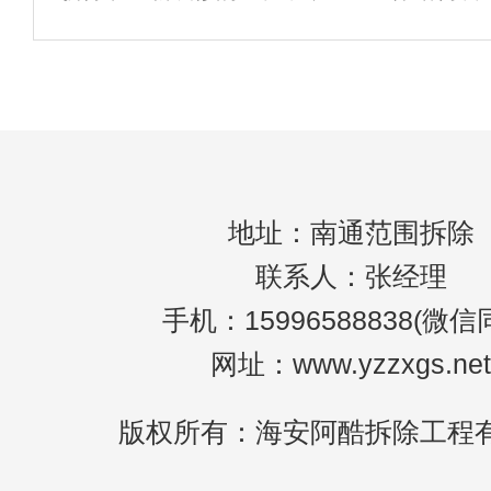
体应仔细拆除，否则容易影响整个建筑的使
性
安荃，增加建筑意外坍塌的可能性。让我们
随南京室内拆除公司了解哪些部分需要仔细
除
地址：南通范围拆除
联系人：张经理
手机：15996588838(微信
网址：www.yzzxgs.net
版权所有：海安阿酷拆除工程