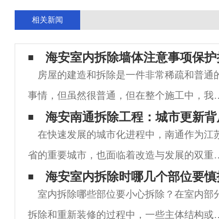
相关新闻
海安室内拆除墙体注意事项保护
房屋的建造和拆除是一件非常稀疏和普通
事情，但虽然很普通，但在整个施工中，我
还有很多事情要注意，比如非常重要的是拆
海安南通拆除工程：城市更新背
在快速发展的城市化进程中，南通作为江
墙，主要分为室内承重墙拆除，阳台墙南京
省的重要城市，也面临着改造与发展的双重
店拆除这两点，我们须非常注意拆除过程。1
战。在这一过程中，拆除工程作为城市更新
海安室内拆除时哪几个部位要慎
室内拆除哪些部位要小心拆除？在室内部
重要环节，逐渐受到社会各界的广泛关注。
拆除和重新装修的过程中，一些主体结构或
文将围绕南通拆除工程展开，详细解析其重