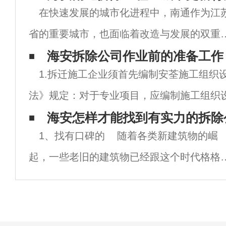
在快速发展的城市化进程中，南通作为江
省的重要城市，也面临着改造与发展的双重
战。在这一过程中，拆除工程作为城市更新
海安拆除公司作业前的准备工作
1.拆迁施工企业须首先编制安荃施工组织
重要环节，逐渐受到社会各界的广泛关注。
法》规定：对于专业项目，应编制施工组织
文将围绕南通拆除工程展开，详细解析其重
荃技术措施。施工组织设计须制定有序的施
海安怎样才能找到有实力的拆除
性
1、找有口碑的 随着各类新建筑物的崛
性的安荃技术措施。在南京拆除公司的施工
起，一些老旧的建筑物已经跟这个时代格格
入了，这时候就需要找一家有口碑的南京拆
公司来进行拆除重装，这样才能让土地得到
新利用，有口碑的拆