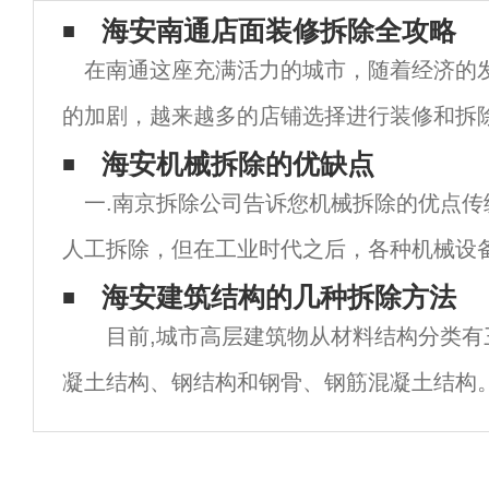
海安南通店面装修拆除全攻略
在南通这座充满活力的城市，随着经济的
的加剧，越来越多的店铺选择进行装修和拆
形象和吸引更多客户。然而，店面装修拆除
海安机械拆除的优缺点 ​
一.南京拆除公司告诉您机械拆除的优点传
事情，涉及多个环节和细节。如果您正在考
人工拆除，但在工业时代之后，各种机械设
拆除不再那么费力，机械拆除正式进入舞台
海安建筑结构的几种拆除方法
目前,城市高层建筑物从材料结构分类有
大；1.快:用机械拆除建筑物可以瞬间摧毁，
凝土结构、钢结构和钢骨、钢筋混凝土结构
不同,拆除方法也不尽相同,概括起来有以下几种
击破坏拆除 利用重力锤初始动能对结构