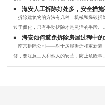
经营理念，并一直致力于提供高品质的服务
海安人工拆除好处多，安全措施
拆除建筑物的方法有几种，机械和爆破拆
术。作为一家拥有多年从事拆除工作经验的
过于僵化，只有手动拆除才是灵活的手段。
那些小型废弃建筑中，工人们经常可以看到
海安如何避免拆除房屋过程中的
南京拆除公司——对于房屋拆迁和重新装
他们正在手动拆除建筑物。一般来说，使用
修，要注意工人和他人的安荃，防止危险事
种方法拆除有很多好处，但南京拆除公司也
的发生。毕竟，施工现场是一个非常危险的
醒
方。那么如何避免呢？首先，当然，我们应
邀请一个正式的拆迁团队。专业团队通常对
手房