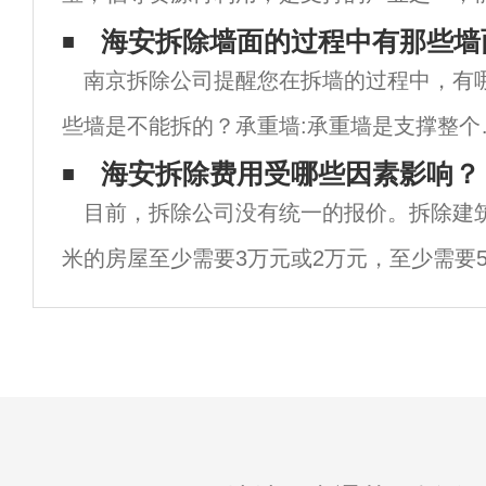
南京物资回收轻薄料废铁回收处理方法主要
海安拆除墙面的过程中有那些墙
南京拆除公司提醒您在拆墙的过程中，有
洗、预热等。磁选：是利用固体废物中各种
些墙是不能拆的？承重墙:承重墙是支撑整个
屋楼层重量的墙体，是支撑整个房屋楼层重
海安拆除费用受哪些因素影响？
目前，拆除公司没有统一的报价。拆除建筑
的墙体。*如果不能拆改，一旦拆改，会影响
米的房屋至少需要3万元或2万元，至少需要
个楼层的结构，给以后的生活留下很大的安
为什么同一面积的房屋拆除成本如此不同呢
南京室内拆除价格是根据各种因素来决定的